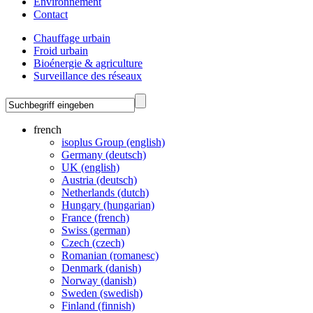
Environnement
Contact
Chauffage urbain
Froid urbain
Bioénergie & agriculture
Surveillance des réseaux
french
isoplus Group (english)
Germany (deutsch)
UK (english)
Austria (deutsch)
Netherlands (dutch)
Hungary (hungarian)
France (french)
Swiss (german)
Czech (czech)
Romanian (romanesc)
Denmark (danish)
Norway (danish)
Sweden (swedish)
Finland (finnish)